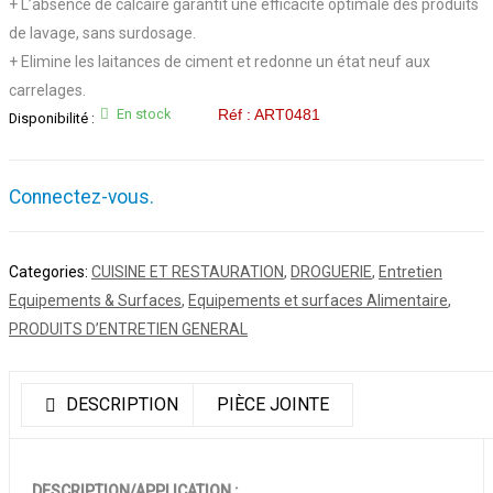
+ L’absence de calcaire garantit une efficacité optimale des produits
de lavage, sans surdosage.
+ Elimine les laitances de ciment et redonne un état neuf aux
carrelages.
En stock
Réf : ART0481
Disponibilité :
Connectez-vous.
Categories:
CUISINE ET RESTAURATION
,
DROGUERIE
,
Entretien
Equipements & Surfaces
,
Equipements et surfaces Alimentaire
,
PRODUITS D’ENTRETIEN GENERAL
DESCRIPTION
PIÈCE JOINTE
DESCRIPTION/APPLICATION :