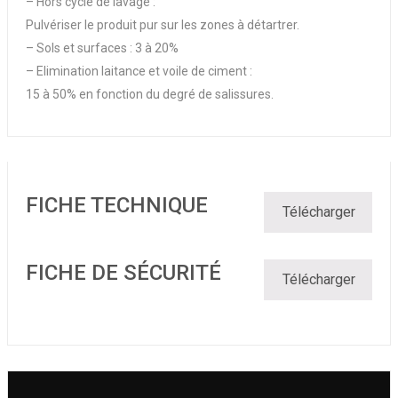
– Hors cycle de lavage :
Pulvériser le produit pur sur les zones à détartrer.
– Sols et surfaces : 3 à 20%
– Elimination laitance et voile de ciment :
15 à 50% en fonction du degré de salissures.
FICHE TECHNIQUE
Télécharger
FICHE DE SÉCURITÉ
Télécharger