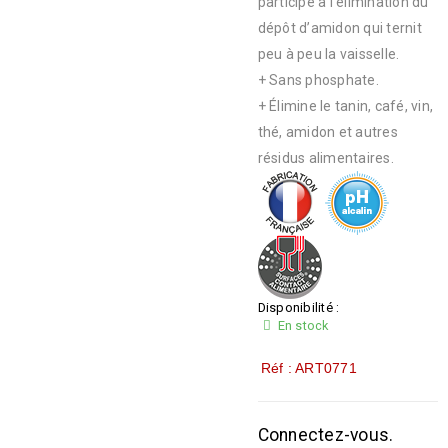
participe à l’élimination du
dépôt d’amidon qui ternit
peu à peu la vaisselle.
+ Sans phosphate.
+ Élimine le tanin, café, vin,
thé, amidon et autres
résidus alimentaires.
Disponibilité :
En stock
Réf : ART0771
Connectez-vous.