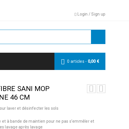
Login
/
Sign up
0 articles
-
0,00
€
IBRE SANI MOP
NE 46 CM
r laver et désinfecter les sols
ée et à bande de maintien pour ne pas s’emmêler et
es lavage après lavage