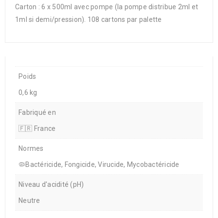
Carton : 6 x 500ml avec pompe (la pompe distribue 2ml et
1ml si demi/pression). 108 cartons par palette
Poids
0,6 kg
Fabriqué en
🇫🇷 France
Normes
🦠Bactéricide, Fongicide, Virucide, Mycobactéricide
Niveau d'acidité (pH)
Neutre