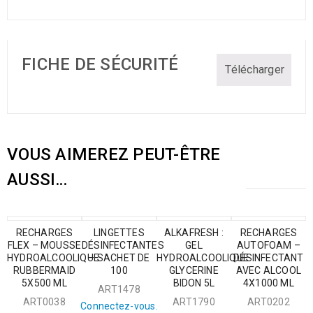
FICHE DE SÉCURITÉ
Télécharger
VOUS AIMEREZ PEUT-ÊTRE
AUSSI…
RECHARGES
LINGETTES
ALKAFRESH :
RECHARGES
FLEX – MOUSSE
DÉSINFECTANTES
GEL
AUTOFOAM –
HYDROALCOOLIQUE
– SACHET DE
HYDROALCOOLIQUE
DÉSINFECTANT
RUBBERMAID
100
GLYCERINE
AVEC ALCOOL
5X500 ML
BIDON 5L
4X1000 ML
ART1478
ART0038
ART1790
ART0202
Connectez-vous.