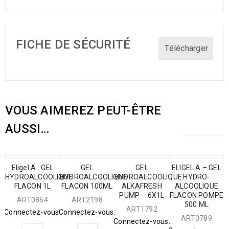
FICHE DE SÉCURITÉ
Télécharger
VOUS AIMEREZ PEUT-ÊTRE
AUSSI…
Eligel A : GEL
GEL
GEL
ELIGEL A – GEL
HYDROALCOOLIQUE
HYDROALCOOLIQUE
HYDROALCOOLIQUE
HYDRO-
FLACON 1L
FLACON 100ML
ALKAFRESH
ALCOOLIQUE
PUMP – 6X1L
FLACON POMPE
ART0864
ART2198
500 ML
ART1792
Connectez-vous.
Connectez-vous.
ART0789
Connectez-vous.