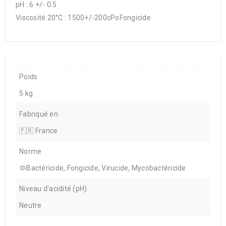
pH : 6 +/- 0.5
Viscosité 20°C : 1500+/-200cPoFongicide
Poids
5 kg
Fabriqué en
🇫🇷 France
Norme
🦠Bactéricide, Fongicide, Virucide, Mycobactéricide
Niveau d'acidité (pH)
Neutre