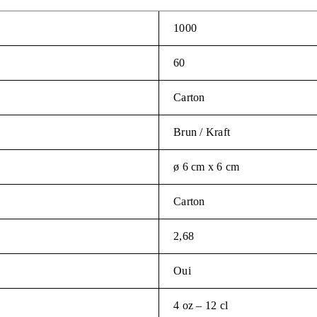
1000
60
Carton
Brun / Kraft
ø 6 cm x 6 cm
Carton
2,68
Oui
4 oz – 12 cl