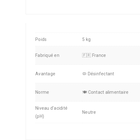
Poids
5 kg
Fabriqué en
🇫🇷 France
Avantage
🦠 Désinfectant
Norme
🍽️ Contact alimentaire
Niveau d'acidité
Neutre
(pH)