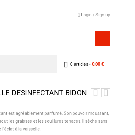
Login
/
Sign up
0 articles
-
0,00
€
LLE DESINFECTANT BIDON
ectant est agréablement parfumé. Son pouvoir moussant,
out les graisses et les souillures tenaces. Il sèche sans
l’éclat à la vaisselle.