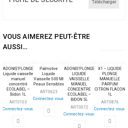
Télécharger
VOUS AIMEREZ PEUT-ÊTRE
AUSSI…
ADONIS’PLONGE
Palmolive
ADONIS’PLONGE
X1 – LIQUIDE
Liquide vaisselle
Liquide
LIQUIDE
PLONGE
manuel
Vaisselle 500 Ml
VAISSELLE
MANUELLE
concentré
Peaux Sensibles
MANUEL
PARFUM
ECOLABEL –
CONCENTRE
CITRON FLACON
ART0623
Bidon 1L
ECOLABEL –
1L
Connectez-vous.
BIDON 5L
ART0103
ART0876
ART0072
Connectez-vous.
Connectez-vous.
Connectez-vous.