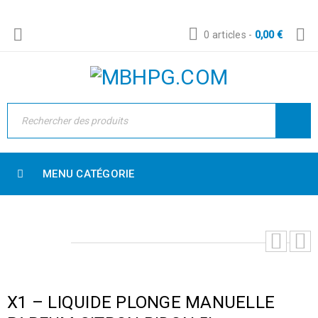
0 articles
-
0,00
€
MENU CATÉGORIE
X1 – LIQUIDE PLONGE MANUELLE