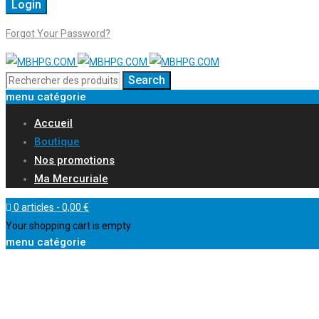
Forgot Your Password?
menu catégorie
Accueil
Boutique
Nos promotions
Ma Mercuriale
0 articles
-
0,00
€
Your shopping cart is empty
menu catégorie