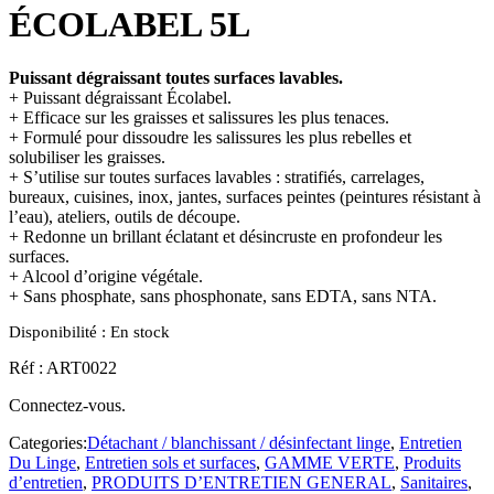
ÉCOLABEL 5L
Puissant dégraissant toutes surfaces lavables.
+ Puissant dégraissant Écolabel.
+ Efficace sur les graisses et salissures les plus tenaces.
+ Formulé pour dissoudre les salissures les plus rebelles et
solubiliser les graisses.
+ S’utilise sur toutes surfaces lavables : stratifiés, carrelages,
bureaux, cuisines, inox, jantes, surfaces peintes (peintures résistant à
l’eau), ateliers, outils de découpe.
+ Redonne un brillant éclatant et désincruste en profondeur les
surfaces.
+ Alcool d’origine végétale.
+ Sans phosphate, sans phosphonate, sans EDTA, sans NTA.
Disponibilité :
En stock
Réf : ART0022
Connectez-vous.
Categories:
Détachant / blanchissant / désinfectant linge
,
Entretien
Du Linge
,
Entretien sols et surfaces
,
GAMME VERTE
,
Produits
d’entretien
,
PRODUITS D’ENTRETIEN GENERAL
,
Sanitaires
,