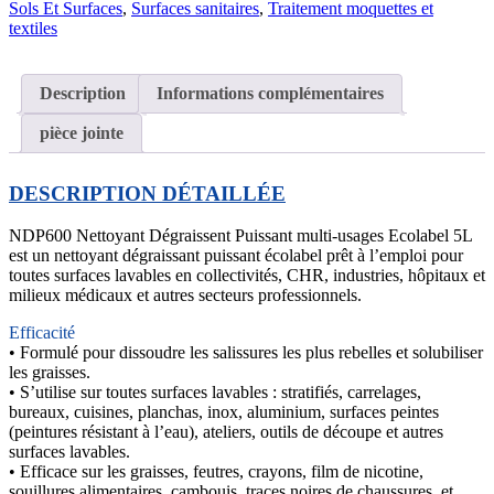
Sols Et Surfaces
,
Surfaces sanitaires
,
Traitement moquettes et
textiles
Description
Informations complémentaires
pièce jointe
DESCRIPTION
DÉTAILLÉE
NDP600 Nettoyant Dégraissent Puissant multi-usages Ecolabel 5L
est un n
ettoyant dégraissant puissant écolabel prêt à l’emploi pour
toutes surfaces lavables en collectivités, CHR, industries, hôpitaux et
milieux médicaux et autres secteurs professionnels.
Efficacité
• Formulé pour dissoudre les salissures les plus rebelles et solubiliser
les graisses.
• S’utilise sur toutes surfaces lavables : stratifiés, carrelages,
bureaux, cuisines, planchas, inox, aluminium, surfaces peintes
(peintures résistant à l’eau), ateliers, outils de découpe et autres
surfaces lavables.
• Efficace sur les graisses, feutres, crayons, film de nicotine,
souillures alimentaires, cambouis, traces noires de chaussures, et