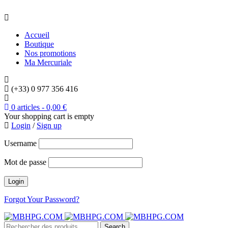
Accueil
Boutique
Nos promotions
Ma Mercuriale
(+33) 0 977 356 416
0 articles
-
0,00
€
Your shopping cart is empty
Login
/
Sign up
Username
Mot de passe
Forgot Your Password?