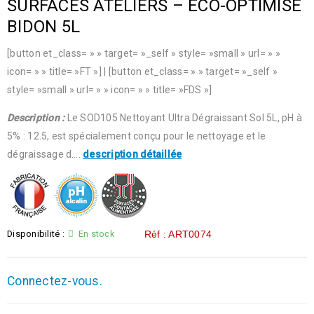
SURFACES ATELIERS – ECO-OPTIMISE
BIDON 5L
[button et_class= » » target= »_self » style= »small » url= » »
icon= » » title= »FT »] | [button et_class= » » target= »_self »
style= »small » url= » » icon= » » title= »FDS »]
Description :
Le SOD105 Nettoyant Ultra Dégraissant Sol 5L, pH à
5% : 12.5, est spécialement conçu pour le nettoyage et le
dégraissage d….
description détaillée
Disponibilité :
En stock
Réf : ART0074
Connectez-vous.