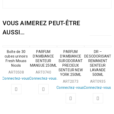
VOUS AIMEREZ PEUT-ÊTRE
AUSSI…
Boîte de 30
ÉPUISÉ
PARFUM
PARFUM
DR –
cubes urinoirs
D’AMBIANCE
D’AMBIANCE
DESODORISANT
Fresh Mouss
SENTEUR
SURODORANT
REMANENT
Nicols
MANGUE 250ML
PRECIEUX
SENTEUR
SENTEUR NEW
LAVANDE
ART0508
ART0740
YORK 250ML
500ML
Connectez-vous.
Connectez-vous.
ART2073
ART0935
Connectez-vous.
Connectez-vous.