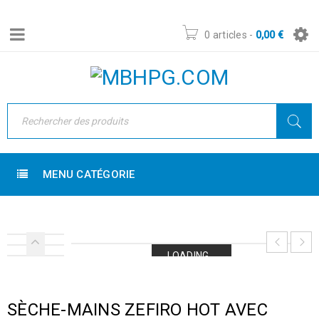
0 articles
-
0,00
€
MENU CATÉGORIE
LOADING...
LOADING...
LOADING...
LOADING...
SÈCHE-MAINS ZEFIRO HOT AVEC