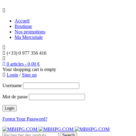
Accueil
Boutique
Nos promotions
Ma Mercuriale
(+33) 0 977 356 416
0 articles
-
0,00
€
Your shopping cart is empty
Login
/
Sign up
Username
Mot de passe
Forgot Your Password?