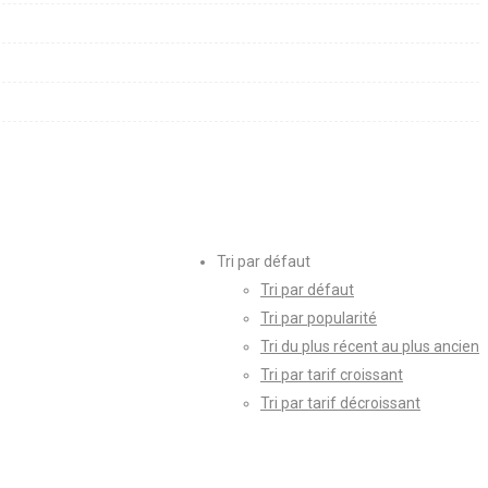
Tri par défaut
Tri par défaut
Tri par popularité
Tri du plus récent au plus ancien
Tri par tarif croissant
Tri par tarif décroissant