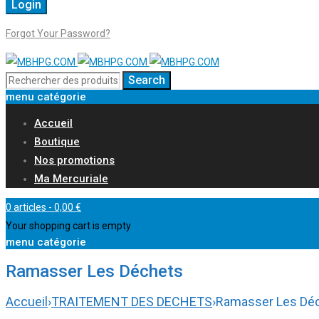
Forgot Your Password?
menu catégorie
Accueil
Boutique
Nos promotions
Ma Mercuriale
0 articles
-
0,00
€
Your shopping cart is empty
menu catégorie
Ramasser Les Déchets
Accueil
›
TRAITEMENT DES DECHETS
›
Ramasser Les Dé