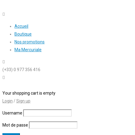
Accueil
Boutique
Nos promotions
Ma Mercuriale
(+33) 0 977 356 416
0 articles
-
0,00
€
Your shopping cart is empty
Login
/
Sign up
Username
Mot de passe