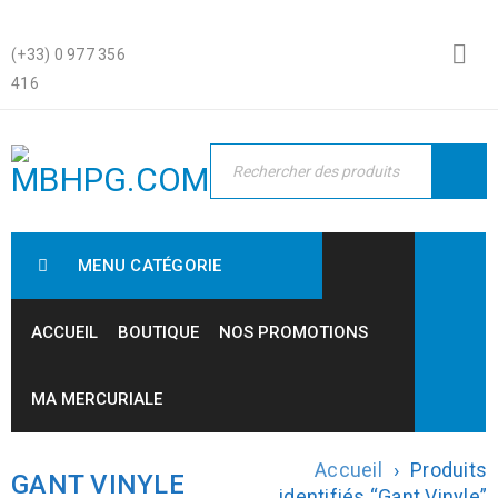
(+33) 0 977 356
416
MENU CATÉGORIE
ACCUEIL
BOUTIQUE
NOS PROMOTIONS
MA MERCURIALE
Accueil
›
Produits
GANT VINYLE
identifiés “Gant Vinyle”