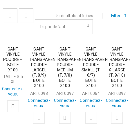
5 résultats affichés
Filter
Tri par défaut
GANT
GANT
GANT
GANT
GANT
VINYLE
VINYLE
VINYLE
VINYLE
VINYLE
POUDRE –
TRANSPARENT
TRANSPARENT
TRANSPARENT
TRANSPAR
BOITE
POUDRE
POUDRE
POUDRE
POUDRE
X100
LARGEL
MEDIUM
SMALL (T.
X-LARGE
(T. 8/9)
(T. 7/8)
6/7)
(T. 9/10)
TAILLE S à
BOITE
BOITE
BOITE
BOITE
XL
X100
X100
X100
X100
Connectez-
ART0098
ART0097
ART0064
ART0397
vous.
Connectez-
Connectez-
Connectez-
Connectez-
vous.
vous.
vous.
vous.