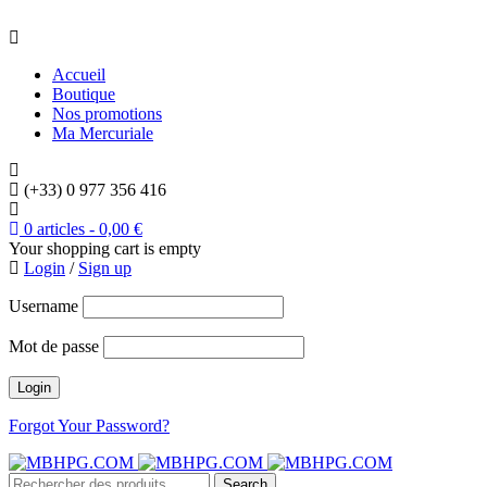
Accueil
Boutique
Nos promotions
Ma Mercuriale
(+33) 0 977 356 416
0 articles
-
0,00
€
Your shopping cart is empty
Login
/
Sign up
Username
Mot de passe
Forgot Your Password?