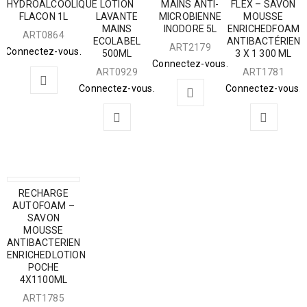
HYDROALCOOLIQUE
LOTION
MAINS ANTI-
FLEX – SAVON
FLACON 1L
LAVANTE
MICROBIENNE
MOUSSE
MAINS
INODORE 5L
ENRICHEDFOAM
ART0864
ECOLABEL
ANTIBACTÉRIEN
ART2179
Connectez-vous.
500ML
3 X 1 300 ML
Connectez-vous.
ART0929
ART1781
Connectez-vous.
Connectez-vous.
RECHARGE
AUTOFOAM –
SAVON
MOUSSE
ANTIBACTERIEN
ENRICHEDLOTION
POCHE
4X1100ML
ART1785