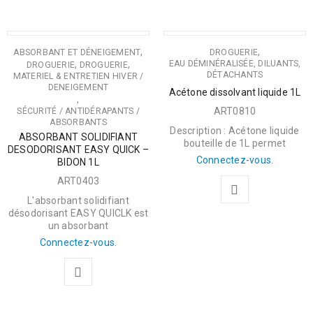
,
,
ABSORBANT ET DÉNEIGEMENT
DROGUERIE
,
,
EAU DÉMINÉRALISÉE, DILUANTS,
DROGUERIE
DROGUERIE
DÉTACHANTS
MATERIEL & ENTRETIEN HIVER /
DENEIGEMENT
Acétone dissolvant liquide 1L
,
ART0810
SÉCURITÉ / ANTIDÉRAPANTS /
ABSORBANTS
Description : Acétone liquide
ABSORBANT SOLIDIFIANT
bouteille de 1L permet
DESODORISANT EASY QUICK –
Connectez-vous.
BIDON 1L
ART0403
L'absorbant solidifiant
désodorisant EASY QUICLK est
un absorbant
Connectez-vous.